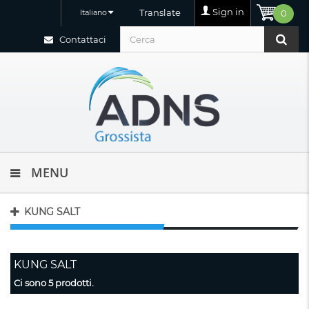
Sign in
Translate
Italiano
0
Contattaci
MENU
KUNG SALT
KUNG SALT
Ci sono 5 prodotti.