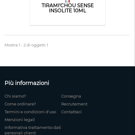
TIRAMI'CHOU SENSE
INSOLITE 10ML
Mostra 1 - 2 di oggetti 1
Più informazioni
Chi siamo?
Consegna
Come ordinare?
Recrutement
Termini e condizioni d'uso
Contattaci
Menzioni legali
Informativa trattamento dati
personali clienti