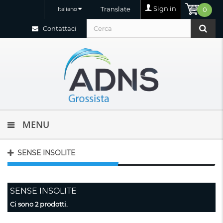
Sign in
Translate
Italiano
0
Contattaci
MENU
SENSE INSOLITE
SENSE INSOLITE
Ci sono 2 prodotti.