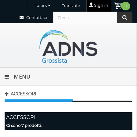
Sign in
Translate
Italiano
0
Contattaci
MENU
ACCESSORI
ACCESSORI
Ci sono 7 prodotti.