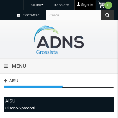
Sign in
Translate
Italiano
0
Contattaci
MENU
AISU
AISU
Ci sono 6 prodotti.