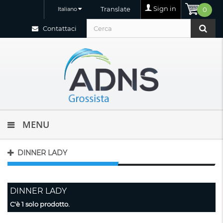
Sign in
Translate
Italiano
0
Contattaci
MENU
DINNER LADY
DINNER LADY
C'è 1 solo prodotto.