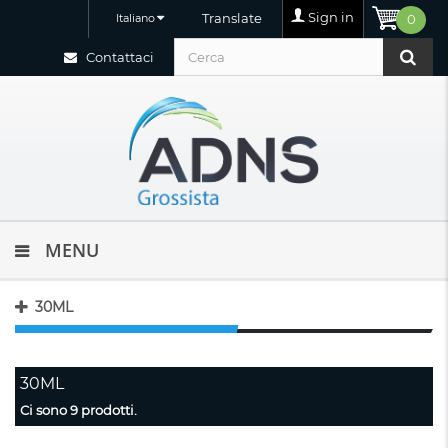
Sign in
Translate
Italiano
0
Contattaci
MENU
30ML
30ML
Ci sono 9 prodotti.