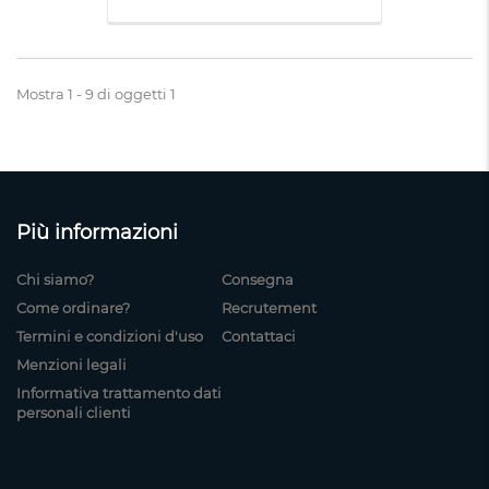
Mostra 1 - 9 di oggetti 1
Più informazioni
Chi siamo?
Consegna
Come ordinare?
Recrutement
Termini e condizioni d'uso
Contattaci
Menzioni legali
Informativa trattamento dati
personali clienti